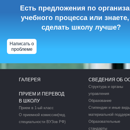
Есть предложения по организ
учебного процесса или знаете,
сделать школу лучше?
Написать о
проблеме
ГАЛЕРЕЯ
СВЕДЕНИЯ ОБ О
Структура и органы
ПРИЕМ И ПЕРЕВОД
управления
В ШКОЛУ
Образование
Стипендии и иные вид
Прием в 1-ый класс
материальной поддерж
О приемной комиссии(пед.
Образовательные
специальности ВУЗов РФ)
стандарты