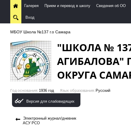
Галерея
Прием и перевод в школу
Сведения об ОО
Вход
МБОУ Школа №137 г.о Самара
"ШКОЛА № 13
АГИБАЛОВА" 
ОКРУГА САМА
Год основания
Язык образования
1936 год
Русский
Версия для слабовидящих
Электронный журнал/дневник
АСУ РСО