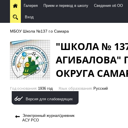
Галерея
Прием и перевод в школу
Сведения об ОО
Вход
МБОУ Школа №137 г.о Самара
"ШКОЛА № 13
АГИБАЛОВА" 
ОКРУГА САМА
Год основания
Язык образования
1936 год
Русский
Версия для слабовидящих
Электронный журнал/дневник
АСУ РСО