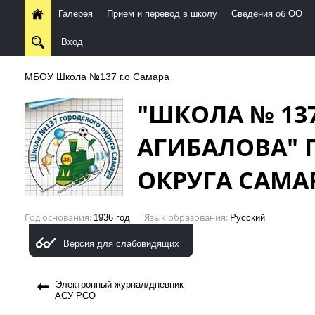
Галерея
Прием и перевод в школу
Сведения об ОО
Вход
МБОУ Школа №137 г.о Самара
"ШКОЛА № 13
АГИБАЛОВА" 
ОКРУГА САМА
Год основания
Язык образования
1936 год
Русский
Версия для слабовидящих
Электронный журнал/дневник
АСУ РСО