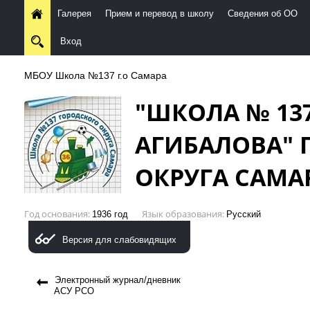
Галерея
Прием и перевод в школу
Сведения об ОО
Вход
МБОУ Школа №137 г.о Самара
"ШКОЛА № 13
АГИБАЛОВА" 
ОКРУГА САМА
Год основания
Язык образования
1936 год
Русский
Версия для слабовидящих
Электронный журнал/дневник
АСУ РСО